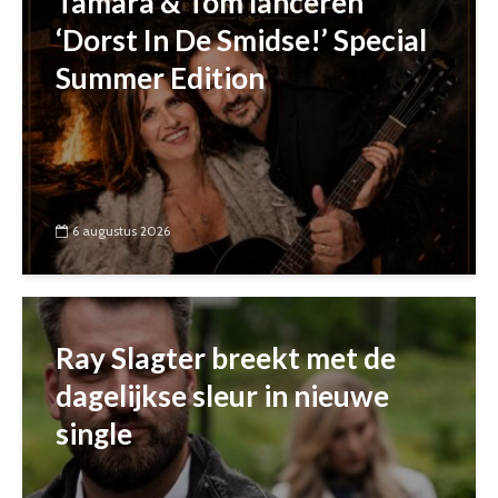
Tamara & Tom lanceren
‘Dorst In De Smidse!’ Special
Summer Edition
6 augustus 2026
Ray Slagter breekt met de
dagelijkse sleur in nieuwe
single