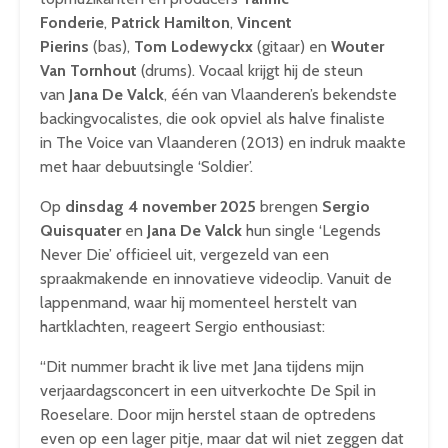
Fonderie
,
Patrick Hamilton
,
Vincent
Pierins
(bas),
Tom Lodewyckx
(gitaar) en
Wouter
Van Tornhout
(drums). Vocaal krijgt hij de steun
van
Jana De Valck
, één van Vlaanderen’s bekendste
backingvocalistes, die ook opviel als halve finaliste
in
The Voice van Vlaanderen
(2013) en indruk maakte
met haar debuutsingle
‘Soldier’
.
Op
dinsdag 4 november 2025
brengen
Sergio
Quisquater
en
Jana De Valck
hun single
‘Legends
Never Die’
officieel uit, vergezeld van een
spraakmakende en innovatieve videoclip. Vanuit de
lappenmand, waar hij momenteel herstelt van
hartklachten, reageert Sergio enthousiast:
“Dit nummer bracht ik live met Jana tijdens mijn
verjaardagsconcert in een uitverkochte De Spil in
Roeselare. Door mijn herstel staan de optredens
even op een lager pitje, maar dat wil niet zeggen dat