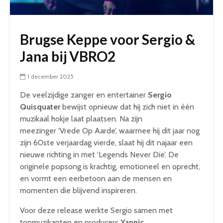
Brugse Keppe voor Sergio &
Jana bij VBRO2
1 december 2025
De veelzijdige zanger en entertainer
Sergio
Quisquater
bewijst opnieuw dat hij zich niet in één
muzikaal hokje laat plaatsen. Na zijn
meezinger
‘Vrede Op Aarde’
, waarmee hij dit jaar nog
zijn 60ste verjaardag vierde, slaat hij dit najaar een
nieuwe richting in met
‘Legends Never Die’
. De
originele popsong is krachtig, emotioneel en oprecht,
en vormt een eerbetoon aan de mensen en
momenten die blijvend inspireren.
Voor deze release werkte Sergio samen met
topmuzikanten en producers
Yannic