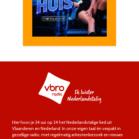
Hier hoor je 24 uur op 24 het Nederlandstalige lied uit
Vlaanderen en Nederland. In onze eigen taal én verpakt in
gezellige radio, met regelmatig artiestenbezoek en nieuws