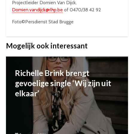
Projectleider Domien Van Dijck,
Domien.vandijck@rlhp.be
of 0470/38 42 92
Foto©Persdienst Stad Brugge
Mogelijk ook interessant
Richelle Brink brengt
gevoelige single ‘Wij zijn uit
elkaar’