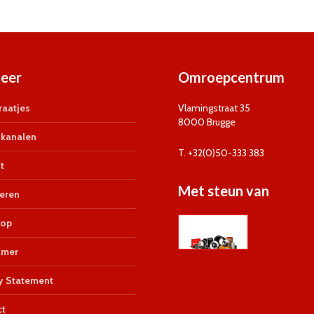
eer
Omroepcentrum
aatjes
Vlamingstraat 35
8000 Brugge
kanalen
T. +32(0)50-333 383
t
Met steun van
eren
op
imer
y Statement
ct