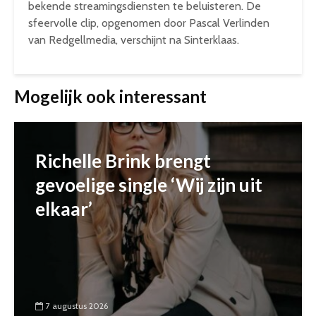
bekende streamingsdiensten te beluisteren. De
sfeervolle clip, opgenomen door Pascal Verlinden
van Redgellmedia, verschijnt na Sinterklaas.
Mogelijk ook interessant
Richelle Brink brengt
gevoelige single ‘Wij zijn uit
elkaar’
7 augustus 2026