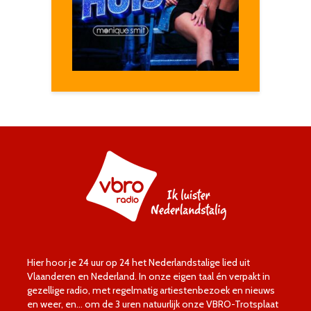
Hier hoor je 24 uur op 24 het Nederlandstalige lied uit
Vlaanderen en Nederland. In onze eigen taal én verpakt in
gezellige radio, met regelmatig artiestenbezoek en nieuws
en weer, en… om de 3 uren natuurlijk onze VBRO-Trotsplaat