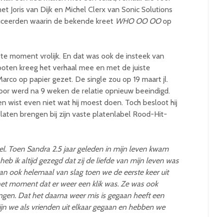
met Joris van Dijk en Michel Clerx van Sonic Solutions
duceerden waarin de bekende kreet
WHO OO OO
op
te moment vrolijk. En dat was ook de insteek van
hooten kreeg het verhaal mee en met de juiste
rco op papier gezet. De single zou op 19 maart jl.
oor werd na 9 weken de relatie opnieuw beeindigd.
n wist even niet wat hij moest doen. Toch besloot hij
 laten brengen bij zijn vaste platenlabel Rood-Hit-
el. Toen Sandra 2.5 jaar geleden in mijn leven kwam
b ik altijd gezegd dat zij de liefde van mijn leven was
an ook helemaal van slag toen we de eerste keer uit
 het moment dat er weer een klik was. Ze was ook
ingen. Dat het daarna weer mis is gegaan heeft een
zijn we als vrienden uit elkaar gegaan en hebben we