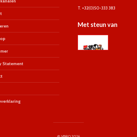
kanalen
T. +32(0)50-333 383
t
Met steun van
eren
op
imer
y Statement
ct
verklaring
© VBRO 2026