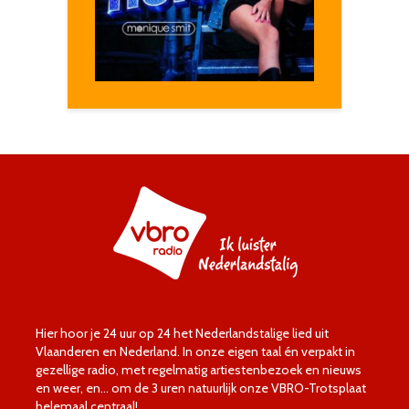
Hier hoor je 24 uur op 24 het Nederlandstalige lied uit
Vlaanderen en Nederland. In onze eigen taal én verpakt in
gezellige radio, met regelmatig artiestenbezoek en nieuws
en weer, en… om de 3 uren natuurlijk onze VBRO-Trotsplaat
helemaal centraal!