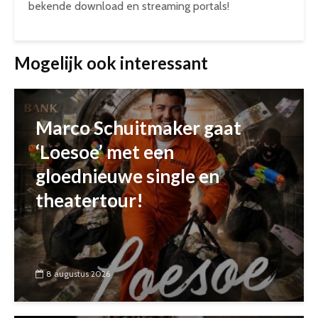
bekende download en streaming portals!
Mogelijk ook interessant
Marco Schuitmaker gaat
‘Loesoe’ met een
gloednieuwe single en
theatertour!
8 augustus 2026