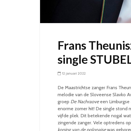
Frans Theunis
single STUBE
12 januari 2022
De Maastrichtse zanger Frans Theuni
melodie van de Sloveense Slavko Av
groep
De Nachraove
een Limburgse 
enorme zomer hit! De single stond m
vijfde plek. Dit betekende nogal wa
zingende zanger. Vele optredens op 
koning van de polonaise
was geboren