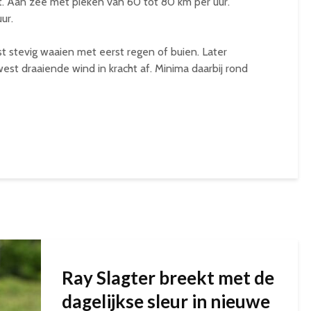
st. Aan zee met pieken van 60 tot 80 km per uur.
ur.
t stevig waaien met eerst regen of buien. Later
st draaiende wind in kracht af. Minima daarbij rond
Ray Slagter breekt met de
dagelijkse sleur in nieuwe