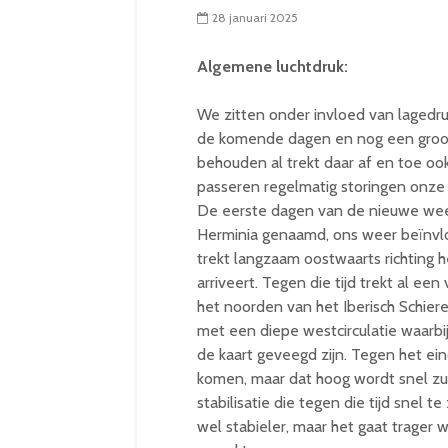
28 januari 2025
Algemene luchtdruk:
We zitten onder invloed van lagedruk
de komende dagen en nog een groot
behouden al trekt daar af en toe ook
passeren regelmatig storingen onze re
De eerste dagen van de nieuwe week
Herminia genaamd, ons weer beïnvlo
trekt langzaam oostwaarts richting
arriveert. Tegen die tijd trekt al ee
het noorden van het Iberisch Schiere
met een diepe westcirculatie waarbi
de kaart geveegd zijn. Tegen het ei
komen, maar dat hoog wordt snel zu
stabilisatie die tegen die tijd snel
wel stabieler, maar het gaat trager w