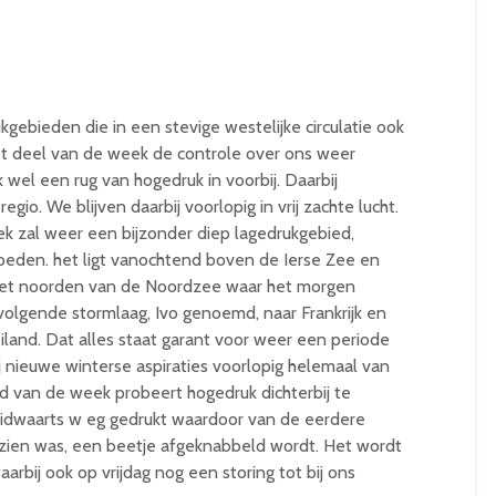
gebieden die in een stevige westelijke circulatie ook
 deel van de week de controle over ons weer
 wel een rug van hogedruk in voorbij. Daarbij
gio. We blijven daarbij voorlopig in vrij zachte lucht.
 zal weer een bijzonder diep lagedrukgebied,
eden. het ligt vanochtend boven de Ierse Zee en
 het noorden van de Noordzee waar het morgen
n volgende stormlaag, Ivo genoemd, naar Frankrijk en
iland. Dat alles staat garant voor weer een periode
j nieuwe winterse aspiraties voorlopig helemaal van
nd van de week probeert hogedruk dichterbij te
idwaarts w eg gedrukt waardoor van de eerdere
 te zien was, een beetje afgeknabbeld wordt. Het wordt
aarbij ook op vrijdag nog een storing tot bij ons