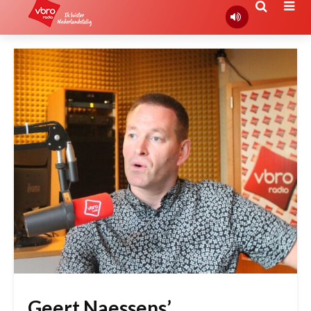
Geert Naessens’