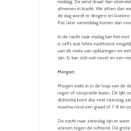
middag. De wind draait dan uiteindel
afnemen in kracht. We zitten dan eer
de dag wordt er drogere en koelere l
Pas later vanmiddag komen dan voor
In de nacht naar vrijdag kan het me
is zelfs wat lichte nachtvorst mogeli
van de mate van opklaringen en eerli
zijn. Er kan zich ook nevel en een m
Morgen:
Morgen trekt er in de loop van de 
regen of verspreide buien. Dit lijkt
dichterbij komt dus veel neerslag za
maxima rond een graad of 7-8 en oo
De nacht naar zaterdag zijn er weer
vriezen tegen de ochtend. Dé grote v