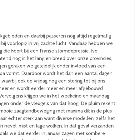
kgebieden en daarbij passeren nog altijd regelmatig
rbij voorlopig in vrij zachte lucht. Vandaag hebben we
 die hoort bij een Franse stormdepressie, Ivo
tend nog in het lang en breed over onze provincies,
gen geraken we geleidelijk onder invloed van een
pa vormt. Daardoor wordt het dan een aantal dagen
ag waarbij ook op vrijdag nog een storing tot bij ons
ef meer en wordt eerder meer en meer afgebouwd
. Vervolgens krijgen we in het weekeind en maandag
agen onder de vleugels van dat hoog. De pluim rekent
n mooie zaagtandbeweging met maxima dik in de plus
 daar echter sterk aan want diverse modellen, zelfs het
 nevel, mist en lage wolken. In dat geval verzanden
zoals we dat eerder in januari zagen met sombere