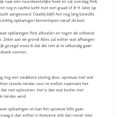
ijk naar een noordwestelijke hoek en zal overdag flink
st nog in zachte lucht met een graad of 8-9, later op
ucht aangevoerd. Daarbij blijft het nog lang bewolkt.
zichtig opklaringen binnenlopen vanaf de kust.
t wat opklaringen flink afkoelen en tegen de ochtend
jk. Zeker aan de grond! Alles zal echter wat afhangen
jk gezegd vrees ik dat die niet al te uitbundig gaan
istbank vormen.
dag nog een zwakkere storing door, opnieuw met wat
 echter steeds minder voor te stellen naarmate het
l dat niet opleveren. Het is dan wat koeler met
k minder wind.
 wat opklaringen en kan het opnieuw licht gaan
raag is dan echter in hoeverre zich dan nevel, mist