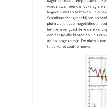
dagen en koude temperaturen … Zek
worden wanneer dan ook nog enkele
hogedruk weten te breken … Op heel
Scandinaviëhoog met bij ons op heel
pluim zie je deze mogelijkheden opdu
het kan evengoed de andere kant op 
een beetje alle kanten op. Er is dus
als op lange termijn. De pluim is da
forse korrel zout te nemen: