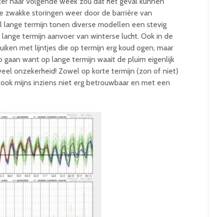
er naar volgende week zou dat het geval kunnen
 zwakke storingen weer door de barrière van
 lange termijn tonen diverse modellen een stevig
 lange termijn aanvoer van winterse lucht. Ook in de
iken met lijntjes die op termijn erg koud ogen, maar
gaan want op lange termijn waait de pluim eigenlijk
 veel onzekerheid! Zowel op korte termijn (zon of niet)
n ook mijns inziens niet erg betrouwbaar en met een