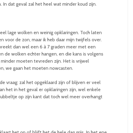
In dat geval zal het heel wat minder koud zijn.
veel lage wolken en weinig opklaringen. Toch laten
n voor de zon, maar ik heb daar mijn twijfels over.
rbreekt dan wel een 6 à 7 graden meer met een
en de wolken echter hangen, en die kans is volgens
 minder moeten tevreden zijn. Het is vrijwel
tten, we gaan het moeten nowcasten.
e vraag: zal het opgeklaard zijn of blijven er veel
 het in het geval er opklaringen zijn, wel enkele
dubbeltje op zijn kant dat toch wel meer overhangt
aart het op of blijft het de hele dag grijs. In het ene