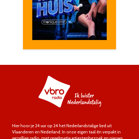
Hier hoor je 24 uur op 24 het Nederlandstalige lied uit
Vlaanderen en Nederland. In onze eigen taal én verpakt in
gezellige radio, met regelmatig artiestenbezoek en nieuws