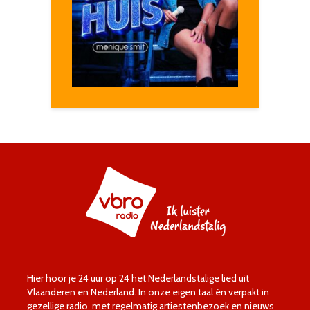
Hier hoor je 24 uur op 24 het Nederlandstalige lied uit
Vlaanderen en Nederland. In onze eigen taal én verpakt in
gezellige radio, met regelmatig artiestenbezoek en nieuws