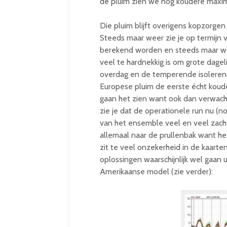
de pluim zien we nog koudere maxima
Die pluim blijft overigens kopzorgen 
Steeds maar weer zie je op termijn 
berekend worden en steeds maar weer
veel te hardnekkig is om grote dage
overdag en de temperende isolerend
Europese pluim de eerste écht koud
gaan het zien want ook dan verwacht 
zie je dat de operationele run nu (n
van het ensemble veel en veel zachter
allemaal naar de prullenbak want het i
zit te veel onzekerheid in de kaarten
oplossingen waarschijnlijk wel gaan 
Amerikaanse model (zie verder):