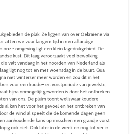
kgebieden de plak. Ze liggen van over Oekraïene via
r zitten we voor langere tijd in een aflandige
n onze omgeving ligt een klein lagedrukgebied. De
andse kust. Dit laag veroorzaakt veel bewolking.
j; die valt vandaag in het noorden van Nederland als
 laag ligt nog tot en met woensdag in de buurt. Qua
bijna niet winterser meer worden en zou dit in het
bben voor een koude- en vorstperiode van jewelste,
klimaat bijna onmogelijk geworden is door het ontbreken
sten van ons. De pluim toont weliswaar koudere
nds al kan het voor het gevoel en het ontbreken van
 door de wind al speelt die de komende dagen geen
s een aanhoudende kans op misschien een graadje vorst
lopig ook niet. Ook later in de week en nog tot ver in