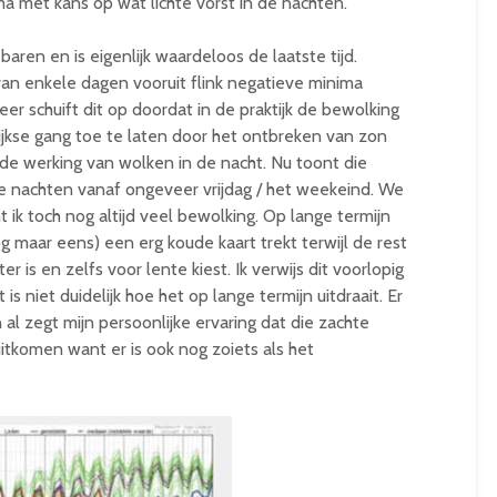
 met kans op wat lichte vorst in de nachten.
baren en is eigenlijk waardeloos de laatste tijd.
van enkele dagen vooruit flink negatieve minima
 schuift dit op doordat in de praktijk de bewolking
lijkse gang toe te laten door het ontbreken van zon
e werking van wolken in de nacht. Nu toont die
e nachten vanaf ongeveer vrijdag / het weekeind. We
ik toch nog altijd veel bewolking. Op lange termijn
og maar eens) een erg koude kaart trekt terwijl de rest
 is en zelfs voor lente kiest. Ik verwijs dit voorlopig
s niet duidelijk hoe het op lange termijn uitdraait. Er
 al zegt mijn persoonlijke ervaring dat die zachte
uitkomen want er is ook nog zoiets als het