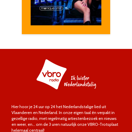
Hier hoor je 24 uur op 24 het Nederlandstalige lied uit
Vlaanderen en Nederland. In onze eigen taal én verpakt in
gezellige radio, met regelmatig artiestenbezoek en nieuws
en weer, en… om de 3 uren natuurlijk onze VBRO-Trotsplaat
helemaal centraal!