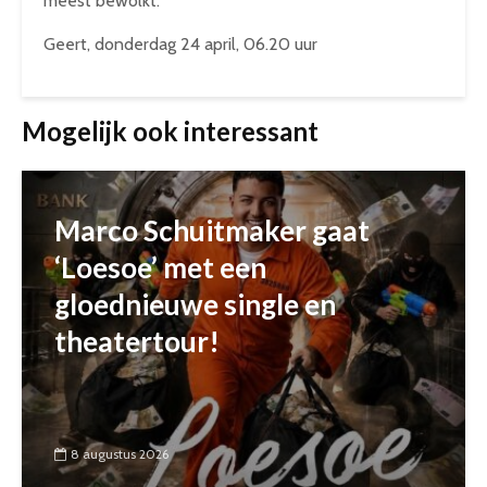
meest bewolkt.
Geert, donderdag 24 april, 06.20 uur
Mogelijk ook interessant
Marco Schuitmaker gaat
‘Loesoe’ met een
gloednieuwe single en
theatertour!
8 augustus 2026