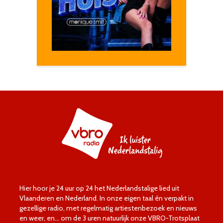
Hier hoor je 24 uur op 24 het Nederlandstalige lied uit
Vlaanderen en Nederland. In onze eigen taal én verpakt in
gezellige radio, met regelmatig artiestenbezoek en nieuws
en weer, en… om de 3 uren natuurlijk onze VBRO-Trotsplaat