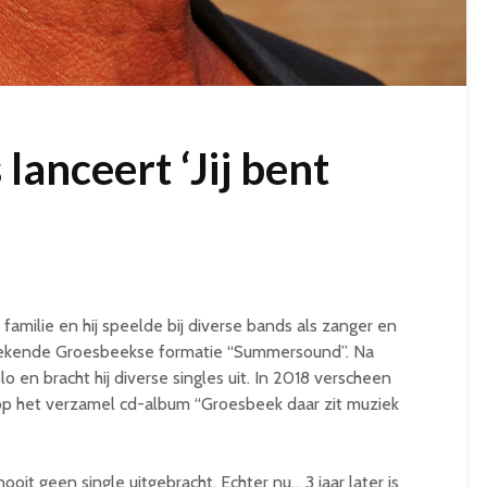
 lanceert ‘Jij bent
familie en hij speelde bij diverse bands als zanger en
 bekende Groesbeekse formatie “Summersound”. Na
olo en bracht hij diverse singles uit. In 2018 verscheen
l” op het verzamel cd-album “Groesbeek daar zit muziek
ooit geen single uitgebracht. Echter nu… 3 jaar later is