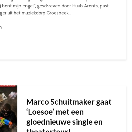
ij bent mijn engel”, geschreven door Huub Arents, past
nger uit het muziekdorp Groesbeek…
n
Marco Schuitmaker gaat
‘Loesoe’ met een
gloednieuwe single en
theatertour!