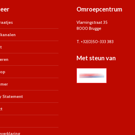
eer
Omroepcentrum
aatjes
Vlamingstraat 35
8000 Brugge
kanalen
T. +32(0)50-333 383
t
Met steun van
eren
op
imer
y Statement
ct
verklaring