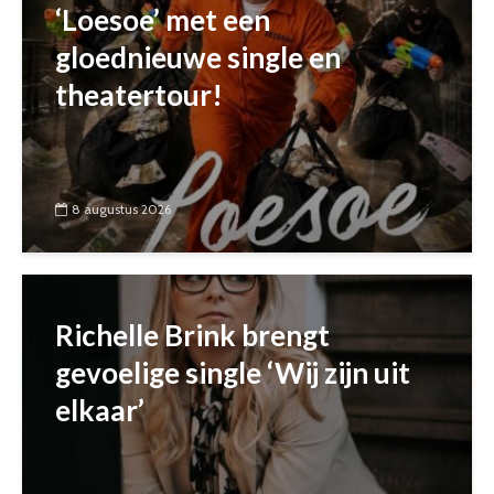
‘Loesoe’ met een
gloednieuwe single en
theatertour!
8 augustus 2026
Richelle Brink brengt
gevoelige single ‘Wij zijn uit
elkaar’