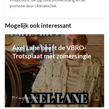
Productions, de clip door JvDRecording en de
promotie door UltimateDisk.
Mogelijk ook interessant
Axel Lane heeft de VBRO-
Trotsplaat met zomersingle
9 augustus 2026