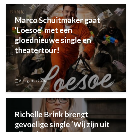
Marco Schuitmaker gaat
‘Loesoe’ met een
gloednieuwe single en
theatertour!
8 augustus 2026
Richelle Brink brengt
gevoelige single ‘Wij zijn uit