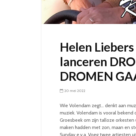
Helen Liebers
lanceren D
DROMEN GA
20 mei 2022
Wie Volendam zegt… denkt aan muzi
muziek. Volendam is vooral bekend 
Groesbeek om zijn talloze orkesten 
maken hadden met zon, maan en ste
Sunday e.v.a. Voeg twee artiesten ui