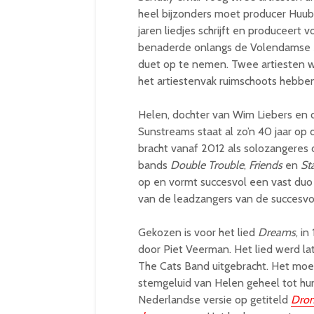
heel bijzonders moet producer Huub
jaren liedjes schrijft en produceert
benaderde onlangs de Volendamse 
duet op te nemen. Twee artiesten w
het artiestenvak ruimschoots hebbe
Helen, dochter van Wim Liebers en 
Sunstreams staat al zo’n 40 jaar op 
bracht vanaf 2012 als solozangeres d
bands
Double Trouble
,
Friends
en
St
op en vormt succesvol een vast duo 
van de leadzangers van de succesvol
Gekozen is voor het lied
Dreams
, i
door Piet Veerman. Het lied werd la
The Cats Band uitgebracht. Het moe
stemgeluid van Helen geheel tot hu
Nederlandse versie op getiteld
Dro