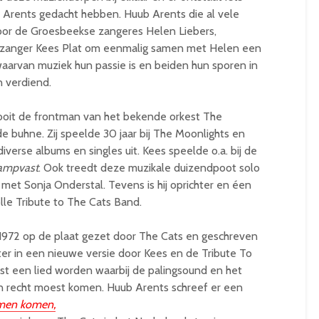
 Arents gedacht hebben. Huub Arents die al vele
 voor de Groesbeekse zangeres Helen Liebers,
zanger Kees Plat om eenmalig samen met Helen een
aarvan muziek hun passie is en beiden hun sporen in
n verdiend.
ooit de frontman van het bekende orkest The
de buhne. Zij speelde 30 jaar bij The Moonlights en
iverse albums en singles uit. Kees speelde o.a. bij de
ampvast
. Ook treedt deze muzikale duizendpoot solo
met Sonja Onderstal. Tevens is hij oprichter en éen
le Tribute to The Cats Band.
n 1972 op de plaat gezet door The Cats en geschreven
ter in een nieuwe versie door Kees en de Tribute To
st een lied worden waarbij de palingsound en het
n recht moest komen. Huub Arents schreef er een
men komen,