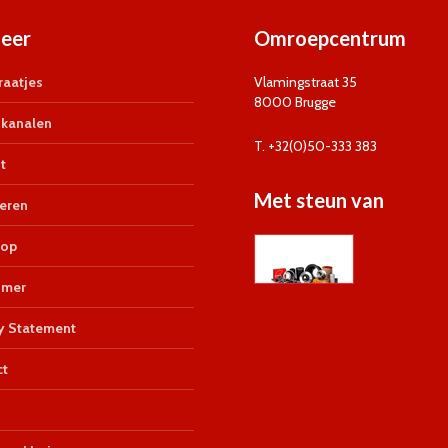
eer
Omroepcentrum
aatjes
Vlamingstraat 35
8000 Brugge
kanalen
T. +32(0)50-333 383
t
Met steun van
eren
op
imer
y Statement
ct