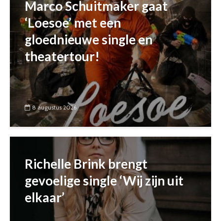
Marco Schuitmaker gaat
‘Loesoe’ met een
gloednieuwe single en
theatertour!
8 augustus 2026
Richelle Brink brengt
gevoelige single ‘Wij zijn uit
elkaar’