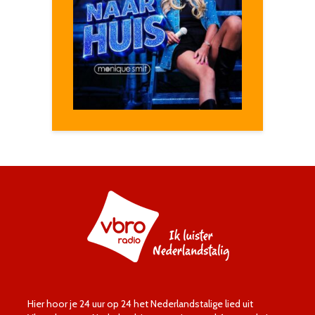
Hier hoor je 24 uur op 24 het Nederlandstalige lied uit