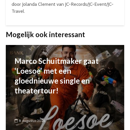
door Jolanda Clement van JC-Records/JC-Event/JC-
Travel.
Mogelijk ook interessant
Marco Schuitmaker gaat
‘Loesoe’ met een
gloednieuwe single en
theatertour!
8 augustus 2026