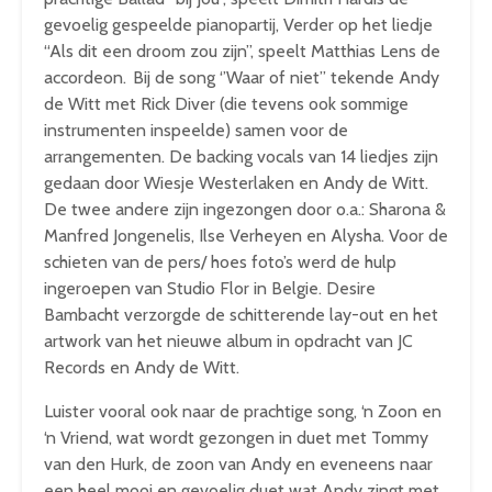
gevoelig gespeelde pianopartij, Verder op het liedje
“Als dit een droom zou zijn”, speelt Matthias Lens de
accordeon. Bij de song ‘’Waar of niet’’ tekende Andy
de Witt met Rick Diver (die tevens ook sommige
instrumenten inspeelde) samen voor de
arrangementen. De backing vocals van 14 liedjes zijn
gedaan door Wiesje Westerlaken en Andy de Witt.
De twee andere zijn ingezongen door o.a.: Sharona &
Manfred Jongenelis, Ilse Verheyen en Alysha. Voor de
schieten van de pers/ hoes foto’s werd de hulp
ingeroepen van Studio Flor in Belgie. Desire
Bambacht verzorgde de schitterende lay-out en het
artwork van het nieuwe album in opdracht van JC
Records en Andy de Witt.
Luister vooral ook naar de prachtige song, ‘n Zoon en
‘n Vriend, wat wordt gezongen in duet met Tommy
van den Hurk, de zoon van Andy en eveneens naar
een heel mooi en gevoelig duet wat Andy zingt met