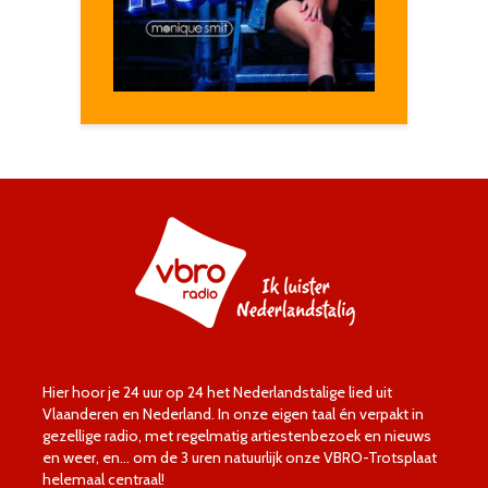
Hier hoor je 24 uur op 24 het Nederlandstalige lied uit
Vlaanderen en Nederland. In onze eigen taal én verpakt in
gezellige radio, met regelmatig artiestenbezoek en nieuws
en weer, en… om de 3 uren natuurlijk onze VBRO-Trotsplaat
helemaal centraal!