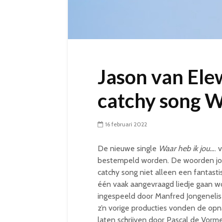
Jason van El
catchy song
16 februari 2022
De nieuwe single
Waar heb ik jou…
. 
bestempeld worden. De woorden jou,
catchy song niet alleen een fantastis
één vaak aangevraagd liedje gaan w
ingespeeld door Manfred Jongenelis 
z’n vorige producties vonden de opna
laten schrijven door Pascal de Vorm