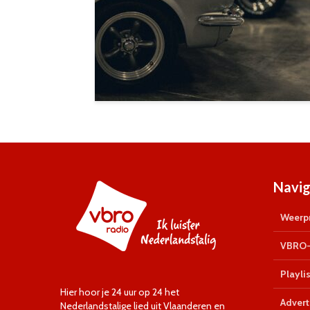
Navig
Weerpr
VBRO-
Playlis
Hier hoor je 24 uur op 24 het
Advert
Nederlandstalige lied uit Vlaanderen en