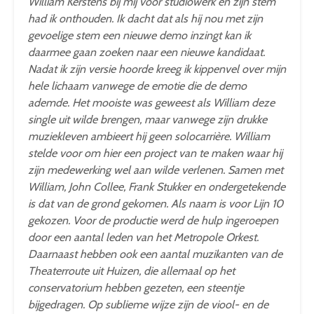
William Kerstens bij mij voor studiowerk en zijn stem
had ik onthouden. Ik dacht dat als hij nou met zijn
gevoelige stem een nieuwe demo inzingt kan ik
daarmee gaan zoeken naar een nieuwe kandidaat.
Nadat ik zijn versie hoorde kreeg ik kippenvel over mijn
hele lichaam vanwege de emotie die de demo
ademde. Het mooiste was geweest als William deze
single uit wilde brengen, maar vanwege zijn drukke
muziekleven ambieert hij geen solocarrière. William
stelde voor om hier een project van te maken waar hij
zijn medewerking wel aan wilde verlenen. Samen met
William, John Collee, Frank Stukker en ondergetekende
is dat van de grond gekomen. Als naam is voor Lijn 10
gekozen. Voor de productie werd de hulp ingeroepen
door een aantal leden van het Metropole Orkest.
Daarnaast hebben ook een aantal muzikanten van de
Theaterroute uit Huizen, die allemaal op het
conservatorium hebben gezeten, een steentje
bijgedragen. Op sublieme wijze zijn de viool- en de