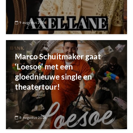
9 augustus 2026
Marco Schuitmaker gaat
‘Loesoe’ met een
gloednieuwe single en
theatertour!
8 augustus 2026