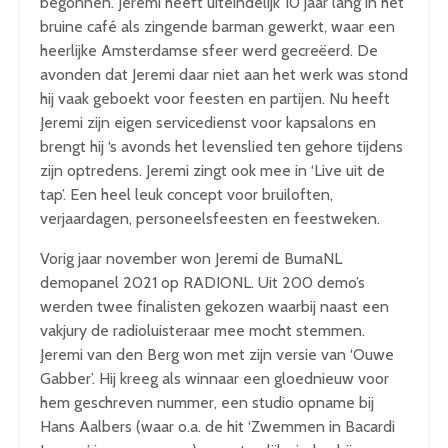
begonnen. Jeremi heeft uiteindelijk 10 jaar lang in het
bruine café als zingende barman gewerkt, waar een
heerlijke Amsterdamse sfeer werd gecreëerd. De
avonden dat Jeremi daar niet aan het werk was stond
hij vaak geboekt voor feesten en partijen. Nu heeft
Jeremi zijn eigen servicedienst voor kapsalons en
brengt hij ‘s avonds het levenslied ten gehore tijdens
zijn optredens. Jeremi zingt ook mee in ‘Live uit de
tap’. Een heel leuk concept voor bruiloften,
verjaardagen, personeelsfeesten en feestweken.
Vorig jaar november won Jeremi de BumaNL
demopanel 2021 op RADIONL. Uit 200 demo’s
werden twee finalisten gekozen waarbij naast een
vakjury de radioluisteraar mee mocht stemmen.
Jeremi van den Berg won met zijn versie van ‘Ouwe
Gabber’. Hij kreeg als winnaar een gloednieuw voor
hem geschreven nummer, een studio opname bij
Hans Aalbers (waar o.a. de hit ‘Zwemmen in Bacardi