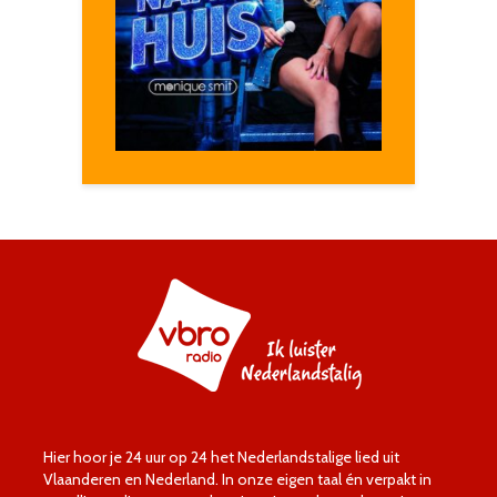
Hier hoor je 24 uur op 24 het Nederlandstalige lied uit
Vlaanderen en Nederland. In onze eigen taal én verpakt in