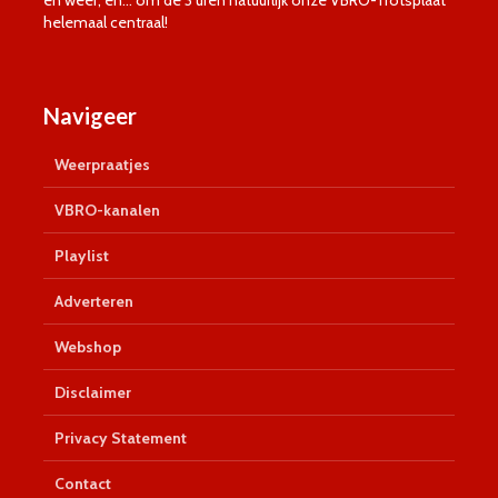
en weer, en… om de 3 uren natuurlijk onze VBRO-Trotsplaat
helemaal centraal!
Navigeer
Weerpraatjes
VBRO-kanalen
Playlist
Adverteren
Webshop
Disclaimer
Privacy Statement
Contact