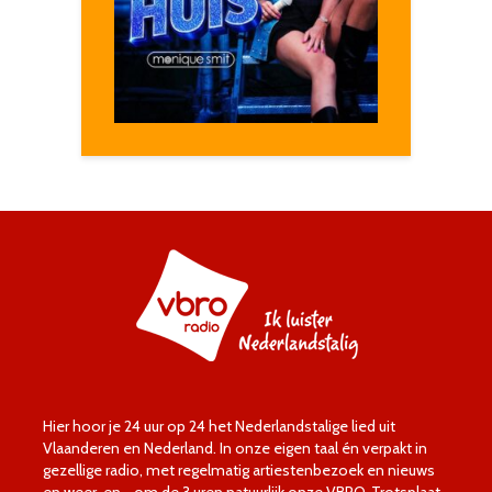
Hier hoor je 24 uur op 24 het Nederlandstalige lied uit
Vlaanderen en Nederland. In onze eigen taal én verpakt in
gezellige radio, met regelmatig artiestenbezoek en nieuws