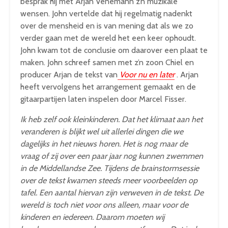
besprak hij met Arjan Venemann z’n muzikale
wensen. John vertelde dat hij regelmatig nadenkt
over de mensheid en is van mening dat als we zo
verder gaan met de wereld het een keer ophoudt.
John kwam tot de conclusie om daarover een plaat te
maken. John schreef samen met z’n zoon Chiel en
producer Arjan de tekst van
Voor nu en later
. Arjan
heeft vervolgens het arrangement gemaakt en de
gitaarpartijen laten inspelen door Marcel Fisser.
Ik heb zelf ook kleinkinderen. Dat het klimaat aan het
veranderen is blijkt wel uit allerlei dingen die we
dagelijks in het nieuws horen. Het is nog maar de
vraag of zij over een paar jaar nog kunnen zwemmen
in de Middellandse Zee. Tijdens de brainstormsessie
over de tekst kwamen steeds meer voorbeelden op
tafel. Een aantal hiervan zijn verweven in de tekst. De
wereld is toch niet voor ons alleen, maar voor de
kinderen en iedereen. Daarom moeten wij