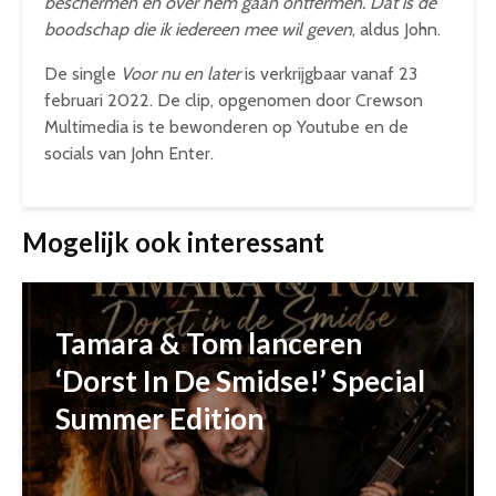
beschermen en over hem gaan ontfermen. Dat is de
boodschap die ik iedereen mee wil geven
, aldus John.
De single
Voor nu en later
is verkrijgbaar vanaf 23
februari 2022. De clip, opgenomen door Crewson
Multimedia is te bewonderen op Youtube en de
socials van John Enter.
Mogelijk ook interessant
Tamara & Tom lanceren
‘Dorst In De Smidse!’ Special
Summer Edition