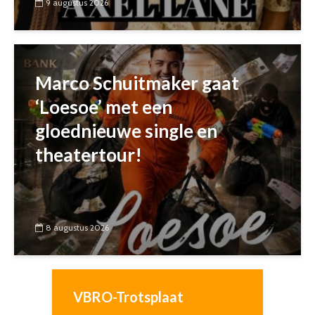
9 augustus 2026
Marco Schuitmaker gaat
‘Loesoe’ met een
gloednieuwe single en
theatertour!
8 augustus 2026
VBRO-Trotsplaat