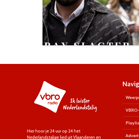
Navig
Weerpr
VBRO-
Playlis
Hier hoor je 24 uur op 24 het
Advert
Nederlandstalige lied uit Vlaanderen en