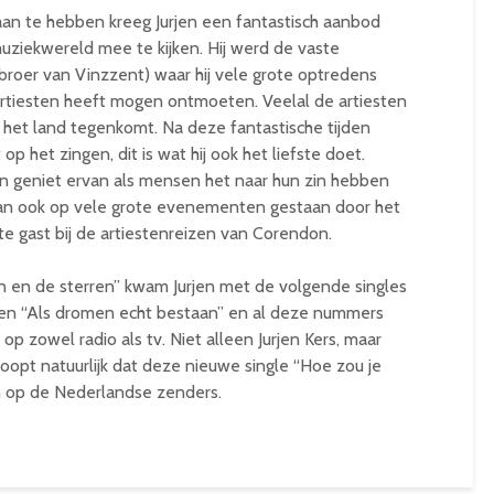
daan te hebben kreeg Jurjen een fantastisch aanbod
ziekwereld mee te kijken. Hij werd de vaste
(broer van Vinzzent) waar hij vele grote optredens
artiesten heeft mogen ontmoeten. Veelal de artiesten
in het land tegenkomt. Na deze fantastische tijden
op het zingen, dit is wat hij ook het liefste doet.
 en geniet ervan als mensen het naar hun zin hebben
s dan ook op vele grote evenementen gestaan door het
ste gast bij de artiestenreizen van Corendon.
n en de sterren” kwam Jurjen met de volgende singles
 en “Als dromen echt bestaan” en al deze nummers
p zowel radio als tv. Niet alleen Jurjen Kers, maar
oopt natuurlijk dat deze nieuwe single “Hoe zou je
n op de Nederlandse zenders.