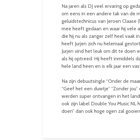
Na jaren als DJ veel ervaring op ge
om eens in een andere tak van de mu
geluidstechnicus van Jeroen Claase 
mee heeft gedaan en waar hij vele 
die hij nu als zanger zelf heel vaak 
heeft Jurjen zich nu helemaal gestort 
Jurjen vind het leuk om dit te doen
als hij optreed. Hij heeft inmiddel
hele land heen en is elk jaar een va
Na zijn debuutsingle “Onder de maa
“Geef het een duwtje” “Zonder jou”
werden super ontvangen in het land o
ook zijn label Double You Music NL h
doen” dan ook hoge ogen zal gooie