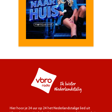
Hier hoor je 24 uur op 24 het Nederlandstalige lied uit