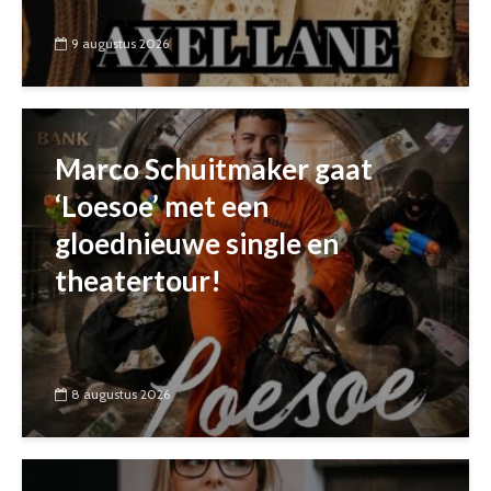
9 augustus 2026
Marco Schuitmaker gaat
‘Loesoe’ met een
gloednieuwe single en
theatertour!
8 augustus 2026