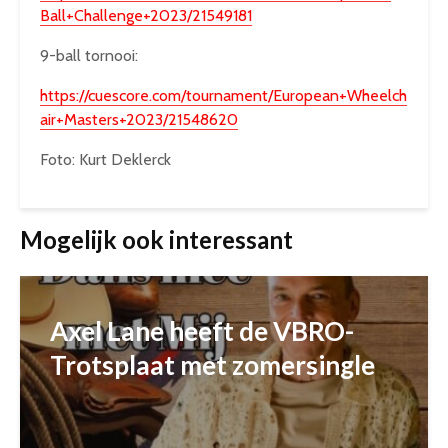
Ball+Challenge+2023/21549181
9-ball tornooi:
https://cuescore.com/tournament/European+Wheelch
air+Masters+2023/21548620
Foto: Kurt Deklerck
Mogelijk ook interessant
Axel Lane heeft de VBRO-
Trotsplaat met zomersingle