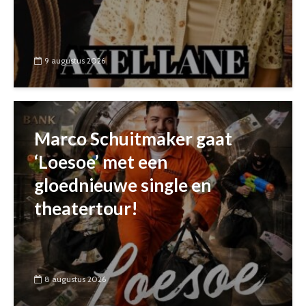
9 augustus 2026
Marco Schuitmaker gaat
‘Loesoe’ met een
gloednieuwe single en
theatertour!
8 augustus 2026