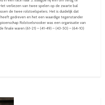
 in een race naar 3, slaagde hij erin om terug te
 Het verliezen van twee spelen op de zwarte bal
ssen de twee rolstoelspelers. Het is duidelijk dat
e heeft gedreven en het een waardige tegenstander
ampioenschap Rolstoelsnooker was een organisatie van
 finale waren (61-21) – (41-49) – (43-50) – (64-10)