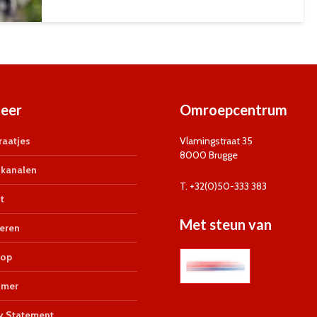
eer
Omroepcentrum
aatjes
Vlamingstraat 35
8000 Brugge
kanalen
T. +32(0)50-333 383
t
Met steun van
eren
op
imer
y Statement