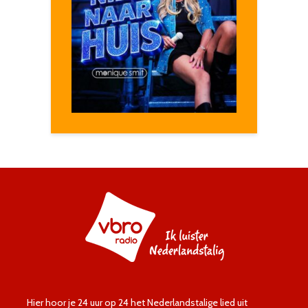
Hier hoor je 24 uur op 24 het Nederlandstalige lied uit