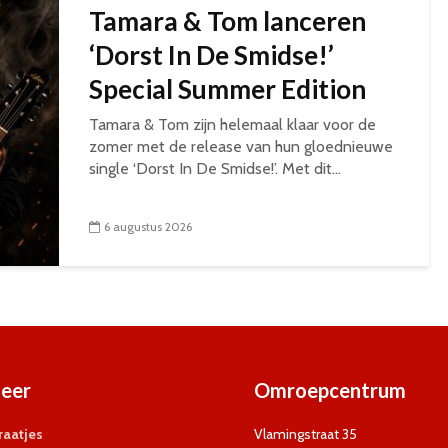
Tamara & Tom lanceren
‘Dorst In De Smidse!’
Special Summer Edition
Tamara & Tom zijn helemaal klaar voor de
zomer met de release van hun gloednieuwe
single ‘Dorst In De Smidse!’. Met dit...
6 augustus 2026
eer
Omroepcentrum
aatjes
Vlamingstraat 35