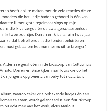
ceren heeft ook te maken met de vele reacties die ze
jk moeders die het liedje hadden gehoord in één van
plaatste ik met grote regelmaat vlogs op mijn
dens die ik verzorgde én de zwangerschapsperiode
jn m’n twee zoontjes Darren en Brice al ruim twee jaar.
ar ze dat betreffende liedje konden beluisteren,
 een mooi gebaar om het nummer nu uit te brengen’,
ijs Aldenzee geschoten in de bioscoop van Cultuurhuis
Arnold, Darren en Brice kijken naar foto’s die op het
et de jongens opgroeien….van baby tot nu……. Echt
 album, waarop zeker drie onbekende liedjes én een
 komen te staan, wordt gelanceerd is een feit. ‘Ik roep
ch nu echt mee aan het werk’, aldus Marlous.