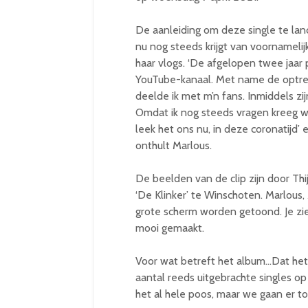
De aanleiding om deze single te lan
nu nog steeds krijgt van voornameli
haar vlogs. ‘De afgelopen twee jaar 
YouTube-kanaal. Met name de optre
deelde ik met m’n fans. Inmiddels zi
Omdat ik nog steeds vragen kreeg wa
leek het ons nu, in deze coronatijd’
onthult Marlous.
De beelden van de clip zijn door Th
‘De Klinker’ te Winschoten. Marlous, 
grote scherm worden getoond. Je zi
mooi gemaakt.
Voor wat betreft het album…Dat het
aantal reeds uitgebrachte singles op
het al hele poos, maar we gaan er to