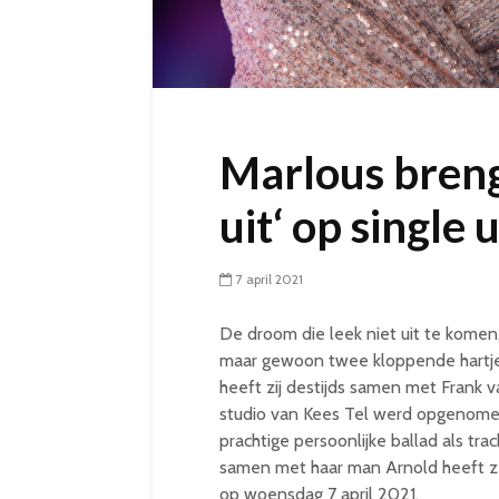
Marlous bren
uit‘ op single u
7 april 2021
De droom die leek niet uit te komen,
maar gewoon twee kloppende hartjes
heeft zij destijds samen met Frank v
studio van Kees Tel werd opgenomen
prachtige persoonlijke ballad als tr
samen met haar man Arnold heeft ze 
op woensdag 7 april 2021.