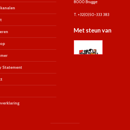
8000 Brugge
kanalen
T. +32(0)50-333 383
t
Met steun van
eren
op
imer
y Statement
ct
verklaring