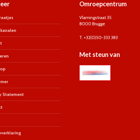
eer
Omroepcentrum
aatjes
Vlamingstraat 35
8000 Brugge
kanalen
T. +32(0)50-333 383
t
Met steun van
eren
op
imer
y Statement
ct
verklaring