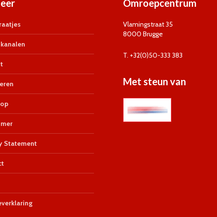
eer
Omroepcentrum
aatjes
Vlamingstraat 35
8000 Brugge
kanalen
T. +32(0)50-333 383
t
Met steun van
eren
op
imer
y Statement
ct
verklaring