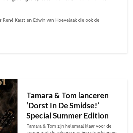
r René Karst en Edwin van Hoevelaak die ook de
Tamara & Tom lanceren
‘Dorst In De Smidse!’
Special Summer Edition
Tamara & Tom zijn helemaal klaar voor de
zomer met de release van hun gloednieuwe