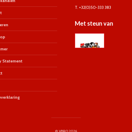
kanalen
T. +32(0)50-333 383
t
Met steun van
eren
op
imer
y Statement
ct
verklaring
© VBRO 2026