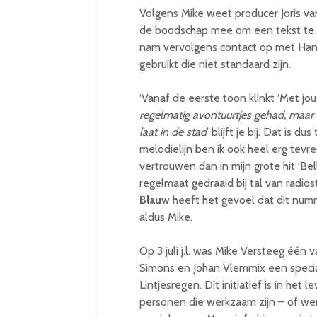
Volgens Mike weet producer Joris van
de boodschap mee om een tekst te l
nam vervolgens contact op met Hans 
gebruikt die niet standaard zijn.
‘Vanaf de eerste toon klinkt ‘Met jou e
regelmatig avontuurtjes gehad, maar n
laat in de stad
’ blijft je bij. Dat is
melodielijn ben ik ook heel erg tevre
vertrouwen dan in mijn grote hit ‘B
regelmaat gedraaid bij tal van radio
Blauw
heeft het gevoel dat dit numm
aldus Mike.
Op 3 juli j.l. was Mike Versteeg één 
Simons en Johan Vlemmix een speciaa
Lintjesregen. Dit initiatief is in het
personen die werkzaam zijn – of we