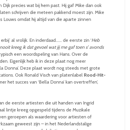
 Dijk precies wat bij hem past. Hij gaf Mike dan ook
aten schrijven die meteen pakkend moest zijn. Mike
Louws omdat hij altijd van die aparte zinnen
rbij’ al vrolijk. En inderdaad……. de eerste zin ‘
Heb
ooit kreeg ik dat gevoel wat jij me gaf
toen s’ avonds
 dus typisch een woordspeling van Hans. Over de
den. Eigenlijk heb ik in deze plaat nog meer
ella Donna’. Deze plaat wordt nog steeds met grote
stations. Ook Ronald Visch van platenlabel
Rood-
Hit-
er het succes van ‘Bella Donna’ kan overtreffen’,
van de eerste artiesten die uit handen van Ingrid
l lintje kreeg opgespeld tijdens de Muzikale
 leven geroepen als waardering voor artiesten of
rkzaam geweest zijn – in het Nederlandstalige