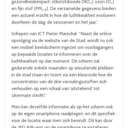
gezondheidsimpact: stikstofdioxide (NO₂), ozon (O₃)
en fijn stof (PM₂,
). De verzamelde gegevens bieden
5
een actueel inzicht in hoe de luchtkwaliteit evolueert
doorheen de dag, de seizoenen en het jaar.”
Schepen van ICT Pieter Marechal: “Naast de online
opvolging via de website van de Stad, wordt nu ook
een mobiel beeldscherm ingezet om voorbijgangers
op bepaalde locaties te informeren over de
luchtkwaliteit op dat moment. Dit scherm zal
gedurende enkele maanden op wisselende plekken
in de stad staan en toont via een kleurcode hoe de
concentraties van de drie vervuilingsstoffen zich
verhouden op een schaal van ‘uitstekend’ tot
‘uitermate slecht’.”
Men kan dezelfde informatie als op het scherm ook
op de eigen smartphone raadplegen, en dit specifiek
voor de locatie waar men zich bevindt. Dit kan door
de ‘BELAIR-app’ op de smartphone te installeren