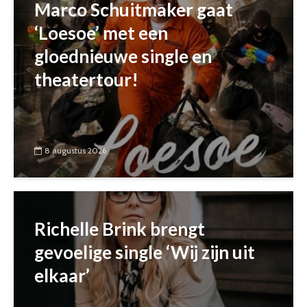
Marco Schuitmaker gaat
‘Loesoe’ met een
gloednieuwe single en
theatertour!
8 augustus 2026
Richelle Brink brengt
gevoelige single ‘Wij zijn uit
elkaar’