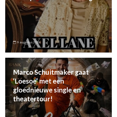
9 augustus 2026
Marco Schuitmaker gaat
‘Loesoe’ met een
gloednieuwe single en
theatertour!