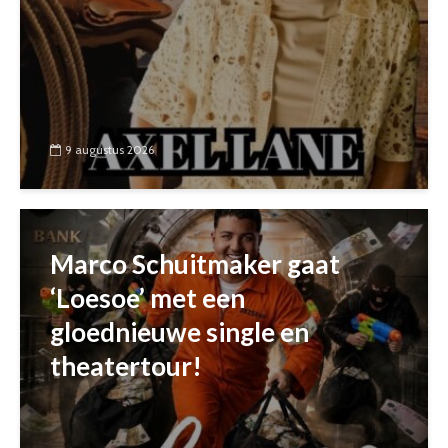
9 augustus 2026
Marco Schuitmaker gaat
‘Loesoe’ met een
gloednieuwe single en
theatertour!