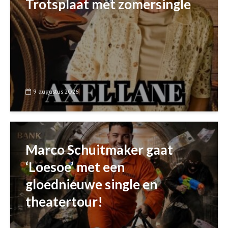
Trotsplaat met zomersingle
9 augustus 2026
Marco Schuitmaker gaat
‘Loesoe’ met een
gloednieuwe single en
theatertour!