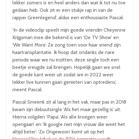
lekker zomers is en heel anders dan wat ik tot nu toe
gedaan heb. Ook zit er een stukje rap in van de
rapper Greenlegend’, aldus een enthousiaste Pascal.
‘In de videoclip speelt mijn goede vriendin Cheyenne
Krijgsman mee die bekend is van ‘De TV Show’ en
‘We Want More’. Ze zong toen voor haar vriend zijn
haartransplantatie. Ik hoop dat ondanks de nare
periode waar we nu inzitten, deze single toch een
beetje vreugde zal brengen. Hopelijk gaan we snel
de goede kant weer uit zodat we in 2022 weer
lekker live kunnen gaan genieten van optredens’,
meent Pascal.
Pascal Smeenk zit al lang in het vak, maar pas in 2018
kwam zijn debuutsingle ‘Als het maar gezellig is’ uit.
Hierna volgden ‘Papa’, ‘Als alle kroegen weer
opengaan’ en ‘Ik google niet mijn vrouw die weet het
altijd beter’. ‘Zo Ongewoon’ komt uit op het