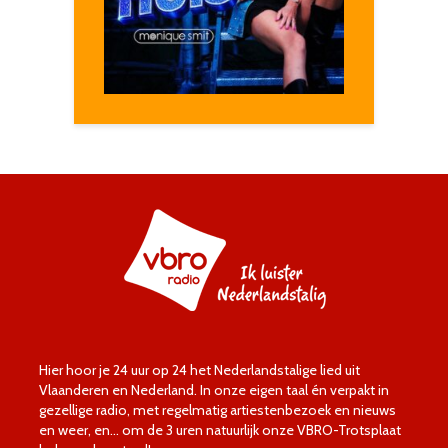
Hier hoor je 24 uur op 24 het Nederlandstalige lied uit
Vlaanderen en Nederland. In onze eigen taal én verpakt in
gezellige radio, met regelmatig artiestenbezoek en nieuws
en weer, en… om de 3 uren natuurlijk onze VBRO-Trotsplaat