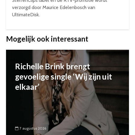
SterrenClips label en de RTV-promotie wordt
verzorgd door Maurice Edelenbosch van
UltimateDisk.
Mogelijk ook interessant
Richelle Brink brengt
gevoelige single ‘Wij zijn uit
elkaar’
7 augustus 2026