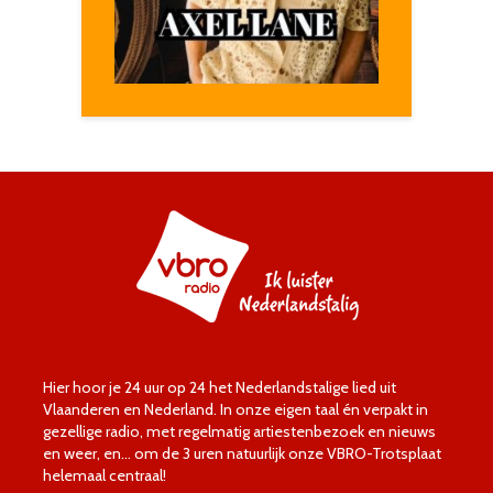
Hier hoor je 24 uur op 24 het Nederlandstalige lied uit
Vlaanderen en Nederland. In onze eigen taal én verpakt in
gezellige radio, met regelmatig artiestenbezoek en nieuws
en weer, en… om de 3 uren natuurlijk onze VBRO-Trotsplaat
helemaal centraal!