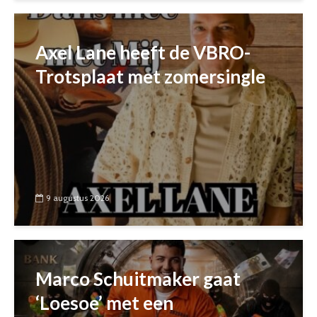
Axel Lane heeft de VBRO-
Trotsplaat met zomersingle
9 augustus 2026
Marco Schuitmaker gaat
‘Loesoe’ met een