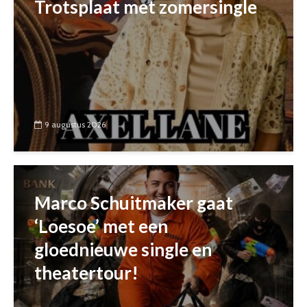
Trotsplaat met zomersingle
9 augustus 2026
Marco Schuitmaker gaat
‘Loesoe’ met een
gloednieuwe single en
theatertour!