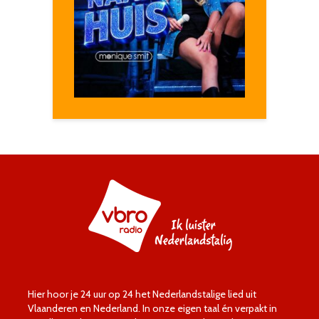
Hier hoor je 24 uur op 24 het Nederlandstalige lied uit
Vlaanderen en Nederland. In onze eigen taal én verpakt in