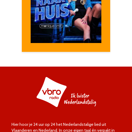
Hier hoor je 24 uur op 24 het Nederlandstalige lied uit
Vlaanderen en Nederland. In onze eigen taal én verpakt in