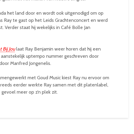
enda het land door en wordt ook uitgenodigd om op
was Ray te gast op het Leids Grachtenconcert en werd
 Verder staat hij wekelijks in Café Bolle Jan
 Bij Jou
laat Ray Benjamin weer horen dat hij een
en aanstekelijk uptempo nummer geschreven door
oor Manfred Jongenelis.
samengewerkt met Goud Music kiest Ray nu ervoor om
l reeds eerder werkte Ray samen met dit platenlabel,
 gevoel meer op z’n plek zit.