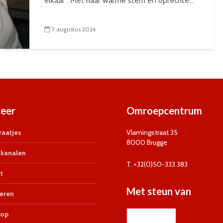
elkaar”. Met haar warme stem en oprechte...
7 augustus 2026
eer
Omroepcentrum
aatjes
Vlamingstraat 35
8000 Brugge
kanalen
T. +32(0)50-333 383
t
Met steun van
eren
op