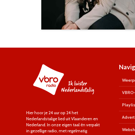
Navig
Weerpr
VBRO-
Playlis
Hier hoor je 24 uur op 24 het
Advert
Nederlandstalige lied uit Vlaanderen en
Nederland. In onze eigen taal én verpakt
Websh
in gezellige radio, met regelmatig